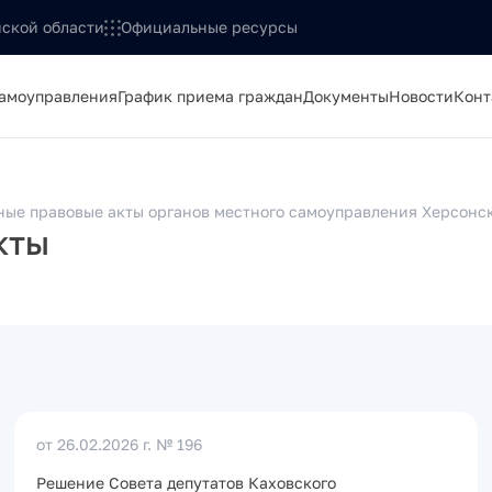
ской области
Официальные ресурсы
самоуправления
График приема граждан
Документы
Новости
Конт
ые правовые акты органов местного самоуправления Херсонс
кты
от 26.02.2026 г.
№ 196
Решение Совета депутатов Каховского