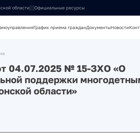
ской области
Официальные ресурсы
самоуправления
График приема граждан
Документы
Новости
Конт
ма
от 04.07.2025 № 15-ЗХО «О
льной поддержки многодетны
онской области»