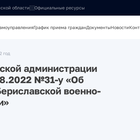
ской области
Официальные ресурсы
самоуправления
График приема граждан
Документы
Новости
Конт
2 год
нской администрации
08.2022 №31-у «Об
ериславской военно-
и»