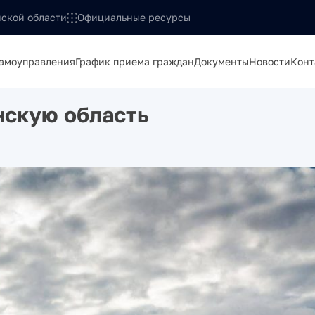
ской области
Официальные ресурсы
самоуправления
График приема граждан
Документы
Новости
Конт
нскую область