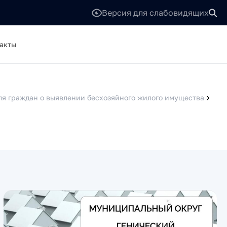
Версия для слабовидящих
акты
я граждан о выявлении бесхозяйного жилого имущества