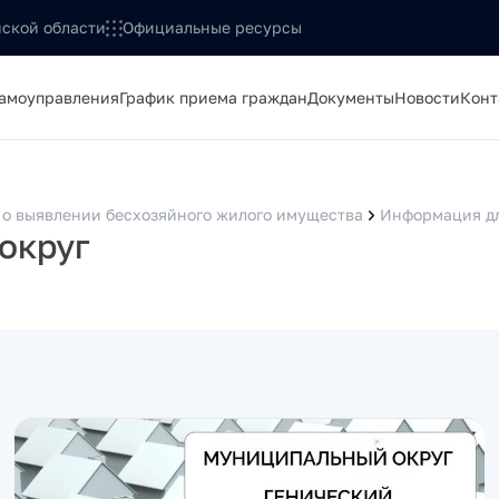
ской области
Официальные ресурсы
самоуправления
График приема граждан
Документы
Новости
Конт
о выявлении бесхозяйного жилого имущества
Информация дл
округ