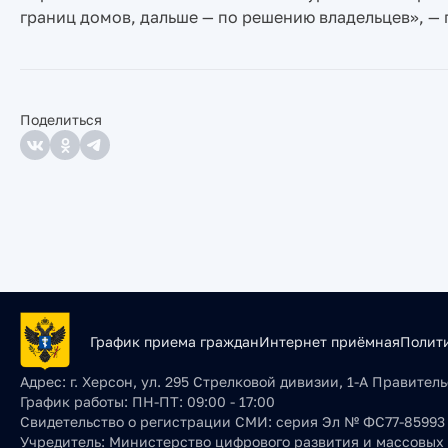
границ домов, дальше — по решению владельцев», 
Поделиться
График приема граждан
Интернет приёмная
Полит
Адрес:
г. Херсон, ул. 295 Стрелковой дивизии, 1-А Правите
График работы:
ПН-ПТ: 09:00 - 17:00
Свидетельство о регистрации СМИ:
серия Эл № ФС77-85993 о
Учредитель:
Министерство цифрового развития и массовых