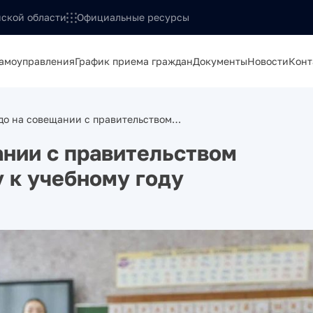
ской области
Официальные ресурсы
самоуправления
График приема граждан
Документы
Новости
Конт
до на совещании с правительством…
нии с правительством
 к учебному году