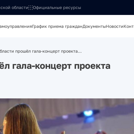
ской области
Официальные ресурсы
самоуправления
График приема граждан
Документы
Новости
Конт
бласти прошёл гала-концерт проекта…
ёл гала-концерт проекта