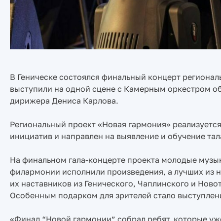
В Геническе состоялся финальный концерт регионал
выступили на одной сцене с Камерным оркестром о
дирижера Дениса Карлова.
Региональный проект «Новая гармония» реализуетс
инициатив и направлен на выявление и обучение тал
На финальном гала-концерте проекта молодые музы
филармонии исполнили произведения, а лучших из ни
их наставников из Генического, Чаплинского и Новот
Особенным подарком для зрителей стало выступлени
«Финал “Новой гармонии” собрал ребят, которые уже