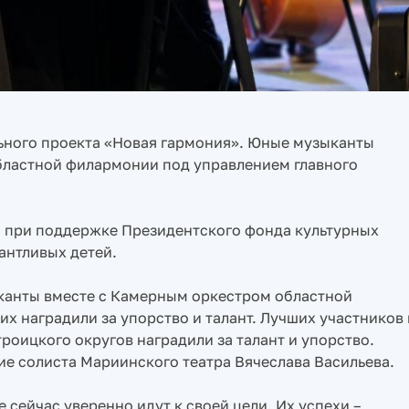
ьного проекта «Новая гармония». Юные музыканты
бластной филармонии под управлением главного
я при поддержке Президентского фонда культурных
антливых детей.
канты вместе с Камерным оркестром областной
х наградили за упорство и талант. Лучших участников 
роицкого округов наградили за талант и упорство.
е солиста Мариинского театра Вячеслава Васильева.
 сейчас уверенно идут к своей цели. Их успехи –