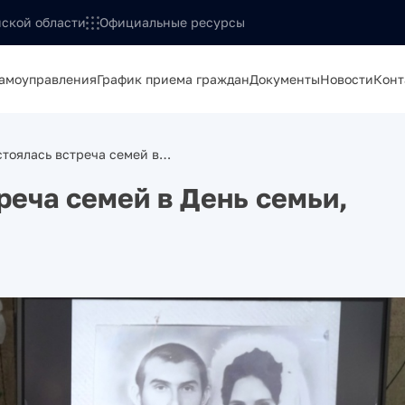
ской области
Официальные ресурсы
самоуправления
График приема граждан
Документы
Новости
Конт
стоялась встреча семей в…
реча семей в День семьи,