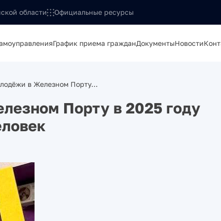
ской области
Официальные ресурсы
самоуправления
График приема граждан
Документы
Новости
Конт
олодёжи в Железном Порту…
лезном Порту в 2025 году
еловек