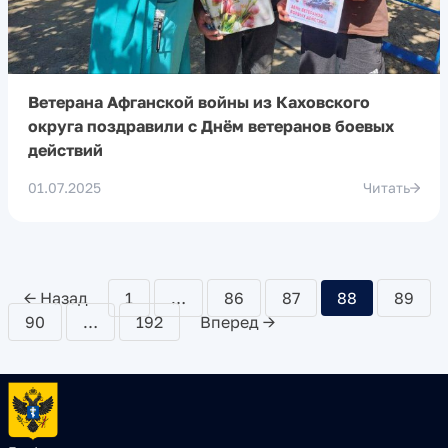
Ветерана Афганской войны из Каховского
округа поздравили с Днём ветеранов боевых
действий
01.07.2025
Читать
← Назад
1
…
86
87
88
89
90
…
192
Вперед →