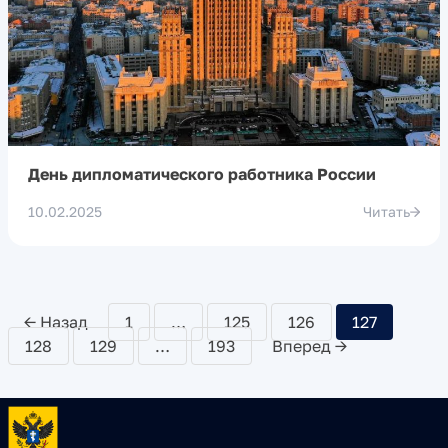
День дипломатического работника России
10.02.2025
Читать
← Назад
1
…
125
126
127
128
129
…
193
Вперед →