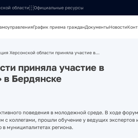
ской области
Официальные ресурсы
самоуправления
График приема граждан
Документы
Новости
Конт
ация Херсонской области приняла участие в…
сти приняла участие в
 в Бердянске
тивного поведения в молодежной среде. В ходе фору
м с коллегами, прошли обучение у ведущих экспертов 
 в муниципалитетах региона.