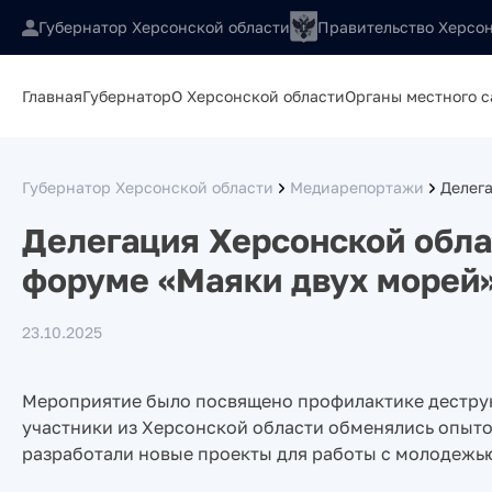
Губернатор Херсонской области
Правительство Херсон
Главная
Губернатор
О Херсонской области
Органы местного 
Губернатор Херсонской области
Медиарепортажи
Делег
Делегация Херсонской обла
форуме «Маяки двух морей»
23.10.2025
Мероприятие было посвящено профилактике деструк
участники из Херсонской области обменялись опыто
разработали новые проекты для работы с молодежью