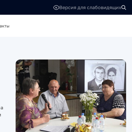
Версия для слабовидящих
акты
ма
и