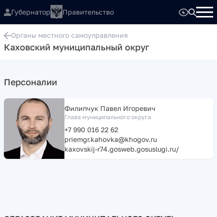
Губернатор
Правительство
Органы местного самоуправления
Каховский муниципальный округ
Персоналии
Филипчук Павел Игоревич
Глава муниципального округа
+7 990 016 22 62
priemgr.kahovka@khogov.ru
kaxovskij-r74.gosweb.gosuslugi.ru/