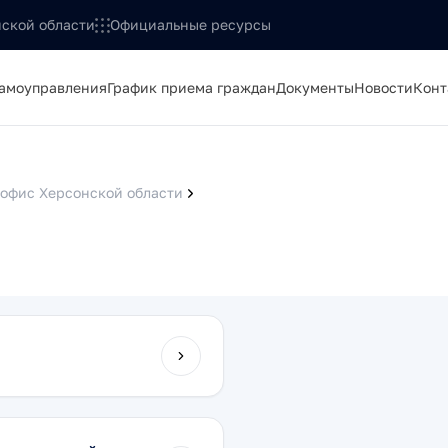
ской области
Официальные ресурсы
самоуправления
График приема граждан
Документы
Новости
Конт
офис Херсонской области