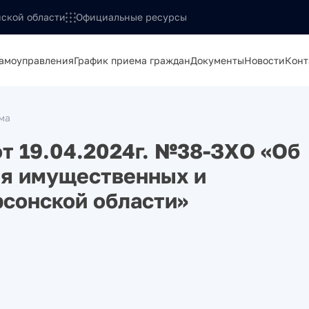
ской области
Официальные ресурсы
самоуправления
График приема граждан
Документы
Новости
Конт
ма
от 19.04.2024г. №38-ЗХО «Об
ия имущественных и
сонской области»