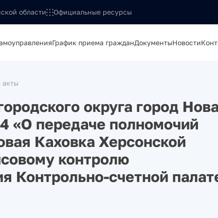
ской области
Официальные ресурсы
самоуправления
График приема граждан
Документы
Новости
Конт
 акты
городского округа город Нов
 44 «О передаче полномочий
Новая Каховка Херсонской
нсовому контролю
я Контрольно-счетной палат