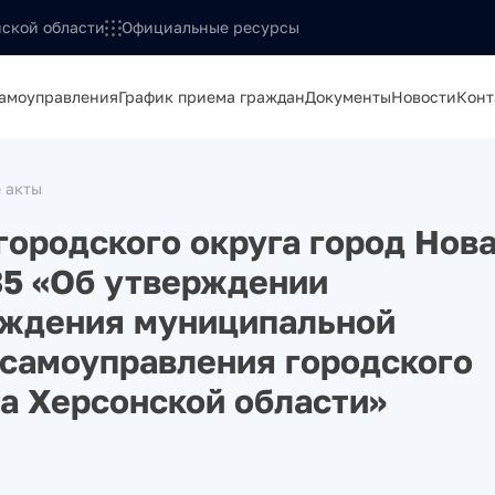
ской области
Официальные ресурсы
самоуправления
График приема граждан
Документы
Новости
Конт
 акты
городского округа город Нов
 35 «Об утверждении
ождения муниципальной
 самоуправления городского
ка Херсонской области»