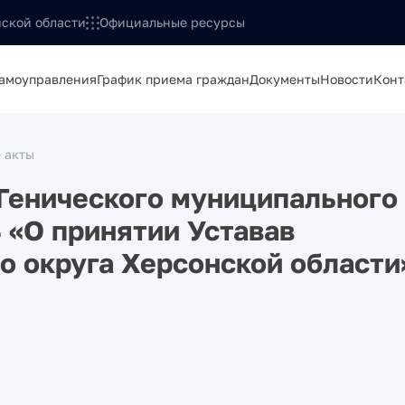
ской области
Официальные ресурсы
самоуправления
График приема граждан
Документы
Новости
Конт
 акты
Генического муниципального
4 «О принятии Уставав
о округа Херсонской области