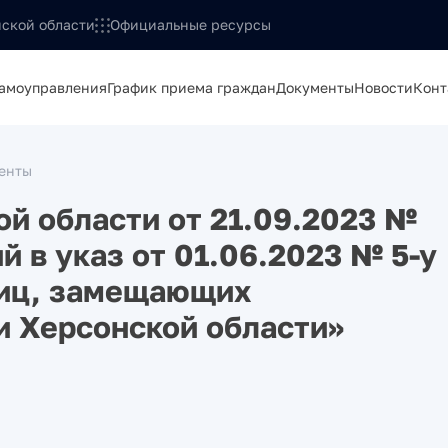
ской области
Официальные ресурсы
самоуправления
График приема граждан
Документы
Новости
Конт
енты
ой области от 21.09.2023 №
й в указ от 01.06.2023 № 5-у
лиц, замещающих
и Херсонской области»