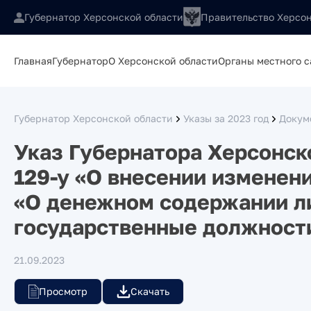
Губернатор Херсонской области
Правительство Херсон
Главная
Губернатор
О Херсонской области
Органы местного 
Губернатор Херсонской области
Указы за 2023 год
Докум
Указ Губернатора Херсонск
129-у «О внесении изменени
«О денежном содержании 
государственные должност
21.09.2023
Просмотр
Скачать