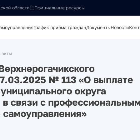
ской области
Официальные ресурсы
самоуправления
График приема граждан
Документы
Новости
Конт
 акты
Верхнерогачикского
7.03.2025 № 113 «О выплате
муниципального округа
 в связи с профессиональны
о самоуправления»