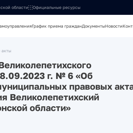
ской области
Официальные ресурсы
самоуправления
График приема граждан
Документы
Новости
Конт
 акты
Великолепетихского
8.09.2023 г. № 6 «Об
муниципальных правовых акт
ия Великолепетихский
нской области»