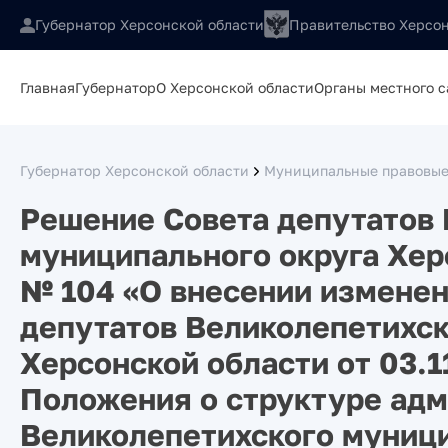
Губернатор Херсонской области
Правительство Херсон
Главная
Губернатор
О Херсонской области
Органы местного 
Губернатор Херсонской области
Муниципальные правовые
Решение Совета депутатов 
муниципального округа Хер
№ 104 «О внесении изменен
депутатов Великолепетихск
Херсонской области от 03.
Положения о структуре ад
Великолепетихского муници