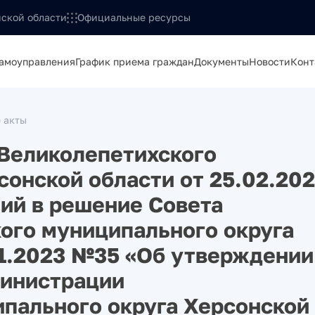
ской области
Официальные ресурсы
самоуправления
График приема граждан
Документы
Новости
Конт
 акты
Великолепетихского
сонской области от 25.02.20
ий в решение Совета
ого муниципального округа
11.2023 №35 «Об утверждении
министрации
пального округа Херсонской