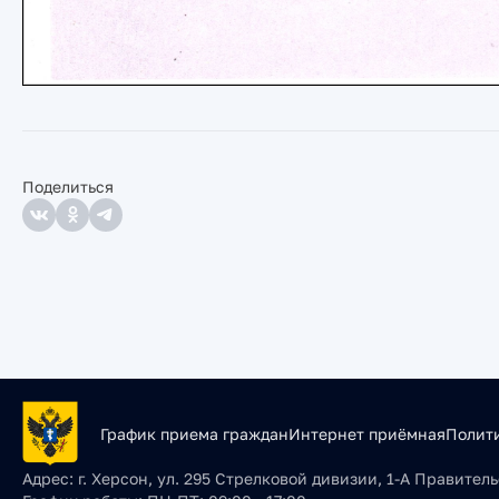
Поделиться
График приема граждан
Интернет приёмная
Полит
Адрес:
г. Херсон, ул. 295 Стрелковой дивизии, 1-А Правите