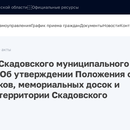
ской области
Официальные ресурсы
самоуправления
График приема граждан
Документы
Новости
Конт
 акты
Скадовского муниципального
 «Об утверждении Положения 
ков, мемориальных досок и
 территории Скадовского