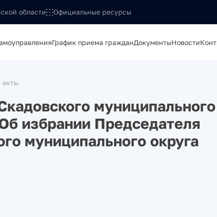
ской области
Официальные ресурсы
самоуправления
График приема граждан
Документы
Новости
Конт
 акты
Скадовского муниципального
 «Об избрании Председателя
ого муниципального округа