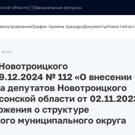
ской области
Официальные ресурсы
самоуправления
График приема граждан
Документы
Новости
Конт
 акты
 Новотроицкого
9.12.2024 № 112 «О внесении
а депутатов Новотроицкого
онской области от 02.11.202
ожения о структуре
ого муниципального округа