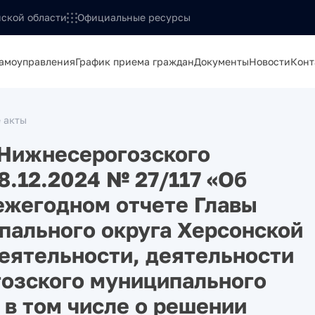
ской области
Официальные ресурсы
самоуправления
График приема граждан
Документы
Новости
Конт
 акты
 Нижнесерогозского
8.12.2024 № 27/117 «Об
ежегодном отчете Главы
пального округа Херсонской
деятельности, деятельности
озского муниципального
 в том числе о решении