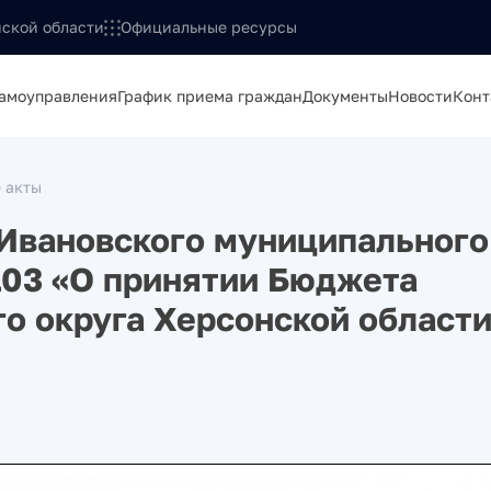
ской области
Официальные ресурсы
самоуправления
График приема граждан
Документы
Новости
Конт
 акты
 Ивановского муниципального
/103 «О принятии Бюджета
о округа Херсонской област