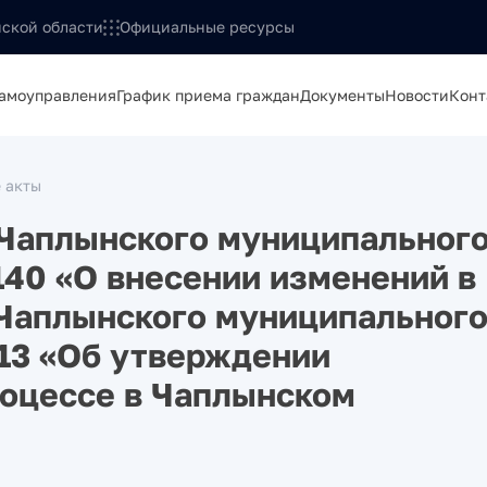
ской области
Официальные ресурсы
самоуправления
График приема граждан
Документы
Новости
Конт
 акты
 Чаплынского муниципальног
140 «О внесении изменений в
 Чаплынского муниципальног
2/13 «Об утверждении
оцессе в Чаплынском